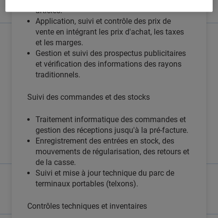
articles.
Application, suivi et contrôle des prix de
vente en intégrant les prix d'achat, les taxes
et les marges.
Gestion et suivi des prospectus publicitaires
et vérification des informations des rayons
traditionnels.
Suivi des commandes et des stocks
Traitement informatique des commandes et
gestion des réceptions jusqu'à la pré-facture.
Enregistrement des entrées en stock, des
mouvements de régularisation, des retours et
de la casse.
Suivi et mise à jour technique du parc de
terminaux portables (telxons).
Contrôles techniques et inventaires