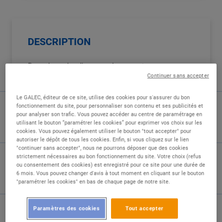
DESCRIPTION
Dans le cadre d'un remplacement, nous
recherchons actuellement un employé ou une
Continuer sans accepter
employée informatique commercial en contrat
Le GALEC, éditeur de ce site, utilise des cookies pour s'assurer du bon
à durée déterminée à temps complet pour
fonctionnement du site, pour personnaliser son contenu et ses publicités et
rejoindre notre équipe.
pour analyser son trafic. Vous pouvez accéder au centre de paramétrage en
utilisant le bouton “paramétrer les cookies” pour exprimer vos choix sur les
cookies. Vous pouvez également utiliser le bouton "tout accepter" pour
Vos missions seront les suivantes :
autoriser le dépôt de tous les cookies. Enfin, si vous cliquez sur le lien
"continuer sans accepter", nous ne pourrons déposer que des cookies
Gestion des données commerciales et des prix
strictement nécessaires au bon fonctionnement du site. Votre choix (refus
ou consentement des cookies) est enregistré pour ce site pour une durée de
6 mois. Vous pouvez changer d'avis à tout moment en cliquant sur le bouton
Enregistrement de l'activité commerciale du
"paramétrer les cookies" en bas de chaque page de notre site.
magasin dans l'outil informatique de gestion
ABACO.
Paramètres des cookies
Tout accepter
Création des fiches fournisseurs, saisie des
accords commerciaux et création des