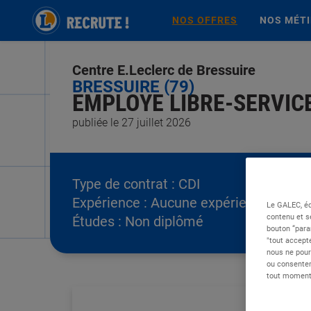
NOS OFFRES
NOS MÉT
Centre E.Leclerc de Bressuire
BRESSUIRE (79)
EMPLOYE LIBRE-SERVICE 
publiée le 27 juillet 2026
Type de contrat :
CDI
Expérience :
Aucune expérience
Le GALEC, éd
contenu et s
Études :
Non diplômé
bouton “para
"tout accepte
nous ne pour
ou consentem
tout moment 