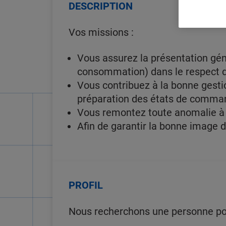
DESCRIPTION
Vos missions :
Vous assurez la présentation gén
consommation) dans le respect de
Vous contribuez à la bonne gestio
préparation des états de comman
Vous remontez toute anomalie à v
Afin de garantir la bonne image d
PROFIL
Nous recherchons une personne pon