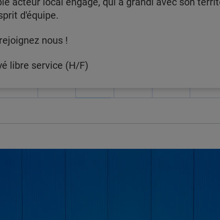
le acteur local engagé, qui a grandi avec son territ
sprit d'équipe.
rejoignez nous !
é libre service (H/F)