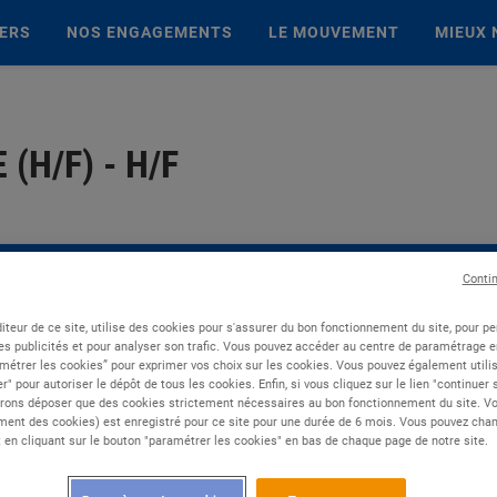
IERS
NOS ENGAGEMENTS
LE MOUVEMENT
MIEUX 
(H/F) - H/F
Conti
iteur de ce site, utilise des cookies pour s'assurer du bon fonctionnement du site, pour p
es publicités et pour analyser son trafic. Vous pouvez accéder au centre de paramétrage en
métrer les cookies” pour exprimer vos choix sur les cookies. Vous pouvez également utilis
r" pour autoriser le dépôt de tous les cookies. Enfin, si vous cliquez sur le lien "continuer
rons déposer que des cookies strictement nécessaires au bon fonctionnement du site. Vot
ent des cookies) est enregistré pour ce site pour une durée de 6 mois. Vous pouvez chan
en cliquant sur le bouton "paramétrer les cookies" en bas de chaque page de notre site.