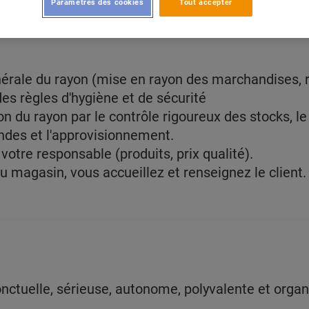
Paramètres des cookies
Tout accepter
érale du rayon (mise en rayon des marchandises, ro
s règles d'hygiène et de sécurité
n du rayon par le contrôle rigoureux des stocks, le
des et l'approvisionnement.
otre responsable (produits, prix qualité).
u magasin, vous accueillez et renseignez le client.
ctuelle, sérieuse, autonome, polyvalente et organ