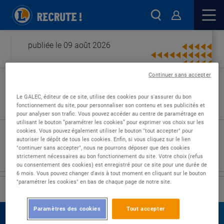
publiée le 09 août 2026
Continuer sans accepter
Type de contrat :
Le GALEC, éditeur de ce site, utilise des cookies pour s'assurer du bon
fonctionnement du site, pour personnaliser son contenu et ses publicités et
Expérience :
pour analyser son trafic. Vous pouvez accéder au centre de paramétrage en
Études :
utilisant le bouton “paramétrer les cookies” pour exprimer vos choix sur les
cookies. Vous pouvez également utiliser le bouton "tout accepter" pour
autoriser le dépôt de tous les cookies. Enfin, si vous cliquez sur le lien
"continuer sans accepter", nous ne pourrons déposer que des cookies
strictement nécessaires au bon fonctionnement du site. Votre choix (refus
ou consentement des cookies) est enregistré pour ce site pour une durée de
6 mois. Vous pouvez changer d'avis à tout moment en cliquant sur le bouton
"paramétrer les cookies" en bas de chaque page de notre site.
›
Accueil
Nos offres
Paramètres des cookies
Tout accepter