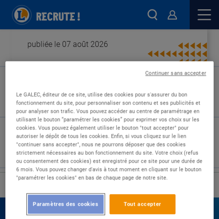
publiée le 07 août 2026
Continuer sans accepter
Type de contrat :
Le GALEC, éditeur de ce site, utilise des cookies pour s'assurer du bon
fonctionnement du site, pour personnaliser son contenu et ses publicités et
Expérience :
pour analyser son trafic. Vous pouvez accéder au centre de paramétrage en
Études :
utilisant le bouton “paramétrer les cookies” pour exprimer vos choix sur les
cookies. Vous pouvez également utiliser le bouton "tout accepter" pour
autoriser le dépôt de tous les cookies. Enfin, si vous cliquez sur le lien
"continuer sans accepter", nous ne pourrons déposer que des cookies
strictement nécessaires au bon fonctionnement du site. Votre choix (refus
ou consentement des cookies) est enregistré pour ce site pour une durée de
6 mois. Vous pouvez changer d'avis à tout moment en cliquant sur le bouton
"paramétrer les cookies" en bas de chaque page de notre site.
›
Accueil
Nos offres
Paramètres des cookies
Tout accepter