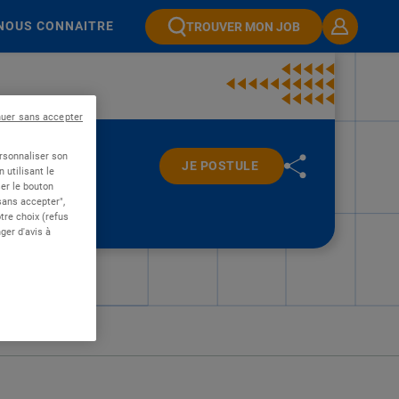
NOUS CONNAITRE
TROUVER MON JOB
nuer sans accepter
ersonnaliser son
JE POSTULE
 utilisant le
er le bouton
 sans accepter",
re choix (refus
ger d'avis à