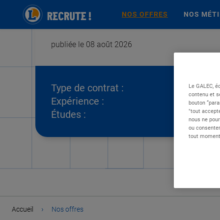
NOS OFFRES
NOS MÉT
publiée le 08 août 2026
Type de contrat :
Le GALEC, éd
contenu et s
Expérience :
bouton “para
"tout accepte
Études :
nous ne pour
ou consentem
tout moment 
›
Accueil
Nos offres