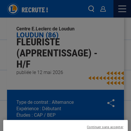
Centre E.Leclerc de Loudun
LOUDUN (86)
FLEURISTE
(APPRENTISSAGE) -
H/F
publiée le 12 mai 2026
Type de contrat :
Alternance
Expérience :
Débutant
Études :
CAP / BEP
Continuer sans accepter