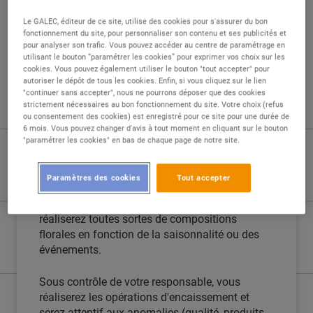
Le GALEC, éditeur de ce site, utilise des cookies pour s'assurer du bon
fonctionnement du site, pour personnaliser son contenu et ses publicités et
pour analyser son trafic. Vous pouvez accéder au centre de paramétrage en
DESCRIPTION
utilisant le bouton “paramétrer les cookies” pour exprimer vos choix sur les
cookies. Vous pouvez également utiliser le bouton "tout accepter" pour
autoriser le dépôt de tous les cookies. Enfin, si vous cliquez sur le lien
Notre équipe de fleuristes se prépare à accueillir
"continuer sans accepter", nous ne pourrons déposer que des cookies
strictement nécessaires au bon fonctionnement du site. Votre choix (refus
un(e) apprenti(e) dès septembre.
ou consentement des cookies) est enregistré pour ce site pour une durée de
6 mois. Vous pouvez changer d'avis à tout moment en cliquant sur le bouton
Vous assurez la présentation générale de la
"paramétrer les cookies" en bas de chaque page de notre site.
boutique dans le respect des règles de
merchandising.
Paramètres des cookies
Tout accepter
Vous confectionnerez des bouquets et
réaliserez toutes sortes de compositions
florales en fonction de la saisonnalité ou des
événements.
Sous contrôle de votre responsable, vous
réaliserez les opérations d'encaissement et
serez attentif aux anomalies (qualité, produits,