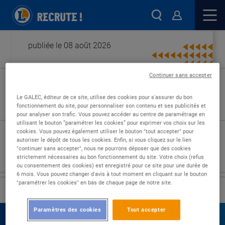
publiée le 08 août 2026
Continuer sans accepter
Type de contrat :
Le GALEC, éditeur de ce site, utilise des cookies pour s'assurer du bon
fonctionnement du site, pour personnaliser son contenu et ses publicités et
Expérience :
pour analyser son trafic. Vous pouvez accéder au centre de paramétrage en
Études :
utilisant le bouton “paramétrer les cookies” pour exprimer vos choix sur les
cookies. Vous pouvez également utiliser le bouton "tout accepter" pour
autoriser le dépôt de tous les cookies. Enfin, si vous cliquez sur le lien
"continuer sans accepter", nous ne pourrons déposer que des cookies
strictement nécessaires au bon fonctionnement du site. Votre choix (refus
ou consentement des cookies) est enregistré pour ce site pour une durée de
6 mois. Vous pouvez changer d'avis à tout moment en cliquant sur le bouton
"paramétrer les cookies" en bas de chaque page de notre site.
›
Accueil
Nos offres
Paramètres des cookies
Tout accepter