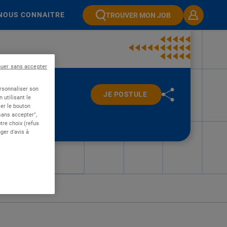
NOUS CONNAITRE
TROUVER MON JOB
nuer sans accepter
ersonnaliser son
JE POSTULE
 utilisant le
er le bouton
 sans accepter",
re choix (refus
ger d'avis à