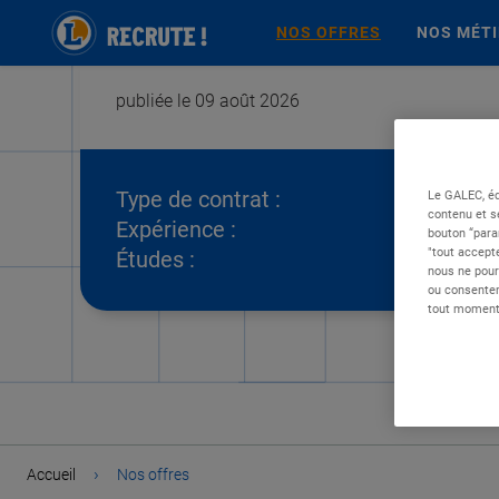
NOS OFFRES
NOS MÉT
publiée le 09 août 2026
Type de contrat :
Le GALEC, éd
contenu et s
Expérience :
bouton “para
"tout accepte
Études :
nous ne pour
ou consentem
tout moment 
›
Accueil
Nos offres