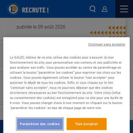
publiée le 09 août 2026
Continuer sans accepter
Type de contrat :
Le GALEC, éditeur de ce site, utilise des cookies pour s'assurer du bon
fonctionnement du site, pour personnaliser son contenu et ses publicités et
Expérience :
pour analyser son trafic. Vous pouvez accéder au centre de paramétrage en
Études :
utilisant le bouton “paramétrer les cookies” pour exprimer vos choix sur les
cookies. Vous pouvez également utiliser le bouton "tout accepter" pour
autoriser le dépôt de tous les cookies. Enfin, si vous cliquez sur le lien
"continuer sans accepter", nous ne pourrons déposer que des cookies
strictement nécessaires au bon fonctionnement du site. Votre choix (refus
ou consentement des cookies) est enregistré pour ce site pour une durée de
6 mois. Vous pouvez changer d'avis à tout moment en cliquant sur le bouton
"paramétrer les cookies" en bas de chaque page de notre site.
›
Accueil
Nos offres
Paramètres des cookies
Tout accepter