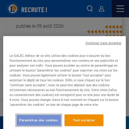
publiée le 09 août 2026
Continuer sans accepter
Type de contrat :
Le GALEC, éditeur de ce site, utilise des cookies pour s'assurer du bon
fonctionnement du site, pour personnaliser son contenu et ses publicités et
Expérience :
pour analyser son trafic. Vous pouvez accéder au centre de paramétrage en
Études :
utilisant le bouton “paramétrer les cookies” pour exprimer vos choix sur les
cookies. Vous pouvez également utiliser le bouton "tout accepter" pour
autoriser le dépôt de tous les cookies. Enfin, si vous cliquez sur le lien
"continuer sans accepter", nous ne pourrons déposer que des cookies
strictement nécessaires au bon fonctionnement du site. Votre choix (refus
ou consentement des cookies) est enregistré pour ce site pour une durée de
6 mois. Vous pouvez changer d'avis à tout moment en cliquant sur le bouton
"paramétrer les cookies" en bas de chaque page de notre site.
›
Accueil
Nos offres
Paramètres des cookies
Tout accepter