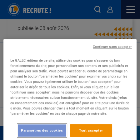
publiée le 08 août 2026
Continuer sans accepter
Type de contrat :
Le GALEC, éditeur de ce site, utilise des cookies pour s'assurer du bon
fonctionnement du site, pour personnaliser son contenu et ses publicités et
Expérience :
pour analyser son trafic. Vous pouvez accéder au centre de paramétrage en
Études :
utilisant le bouton “paramétrer les cookies” pour exprimer vos choix sur les
cookies. Vous pouvez également utiliser le bouton "tout accepter" pour
autoriser le dépôt de tous les cookies. Enfin, si vous cliquez sur le lien
"continuer sans accepter", nous ne pourrons déposer que des cookies
strictement nécessaires au bon fonctionnement du site. Votre choix (refus
ou consentement des cookies) est enregistré pour ce site pour une durée de
6 mois. Vous pouvez changer d'avis à tout moment en cliquant sur le bouton
"paramétrer les cookies" en bas de chaque page de notre site.
›
Accueil
Nos offres
Paramètres des cookies
Tout accepter