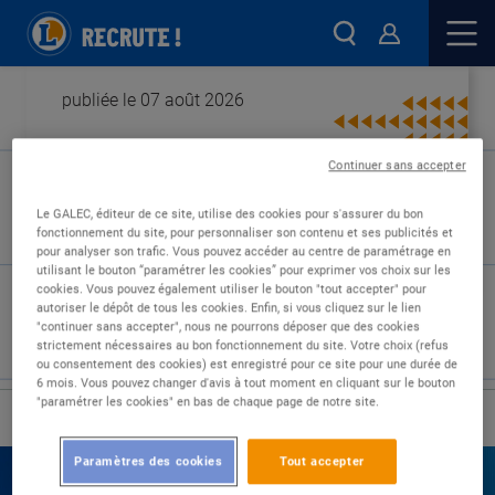
publiée le 07 août 2026
Continuer sans accepter
Type de contrat :
Le GALEC, éditeur de ce site, utilise des cookies pour s'assurer du bon
fonctionnement du site, pour personnaliser son contenu et ses publicités et
Expérience :
pour analyser son trafic. Vous pouvez accéder au centre de paramétrage en
Études :
utilisant le bouton “paramétrer les cookies” pour exprimer vos choix sur les
cookies. Vous pouvez également utiliser le bouton "tout accepter" pour
autoriser le dépôt de tous les cookies. Enfin, si vous cliquez sur le lien
"continuer sans accepter", nous ne pourrons déposer que des cookies
strictement nécessaires au bon fonctionnement du site. Votre choix (refus
ou consentement des cookies) est enregistré pour ce site pour une durée de
6 mois. Vous pouvez changer d'avis à tout moment en cliquant sur le bouton
"paramétrer les cookies" en bas de chaque page de notre site.
›
Accueil
Nos offres
Paramètres des cookies
Tout accepter