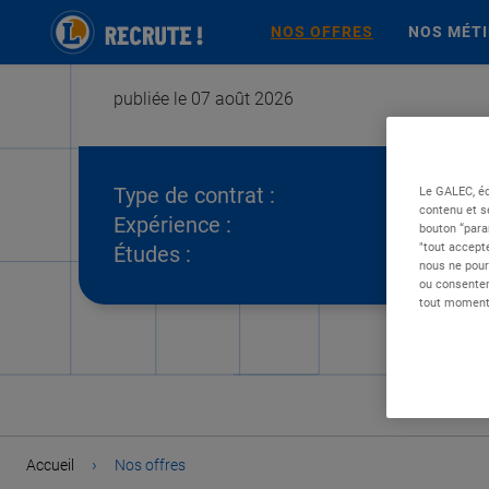
NOS OFFRES
NOS MÉT
publiée le 07 août 2026
Type de contrat :
Le GALEC, éd
contenu et s
Expérience :
bouton “para
"tout accepte
Études :
nous ne pour
ou consentem
tout moment 
›
Accueil
Nos offres