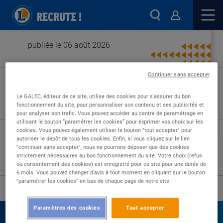
publiée le 06 août 2026
Continuer sans accepter
Type de contrat :
Le GALEC, éditeur de ce site, utilise des cookies pour s'assurer du bon
fonctionnement du site, pour personnaliser son contenu et ses publicités et
Expérience :
pour analyser son trafic. Vous pouvez accéder au centre de paramétrage en
Études :
utilisant le bouton “paramétrer les cookies” pour exprimer vos choix sur les
cookies. Vous pouvez également utiliser le bouton "tout accepter" pour
autoriser le dépôt de tous les cookies. Enfin, si vous cliquez sur le lien
"continuer sans accepter", nous ne pourrons déposer que des cookies
strictement nécessaires au bon fonctionnement du site. Votre choix (refus
ou consentement des cookies) est enregistré pour ce site pour une durée de
6 mois. Vous pouvez changer d'avis à tout moment en cliquant sur le bouton
"paramétrer les cookies" en bas de chaque page de notre site.
›
Accueil
Nos offres
Paramètres des cookies
Tout accepter