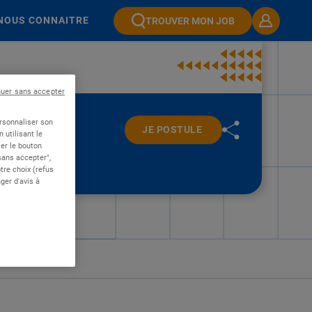
NOUS CONNAITRE
TROUVER MON JOB
nuer sans accepter
ersonnaliser son
JE POSTULE
 utilisant le
er le bouton
 sans accepter",
re choix (refus
ger d'avis à