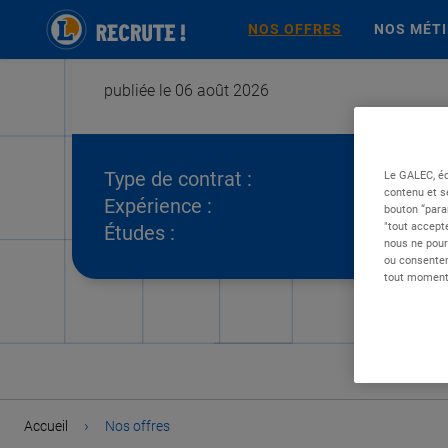
NOS OFFRES
NOS MÉT
publiée le 06 août 2026
Type de contrat :
Le GALEC, éd
contenu et s
Expérience :
bouton “para
"tout accepte
Études :
nous ne pour
ou consentem
tout moment 
›
Accueil
Nos offres