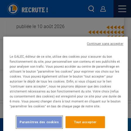
publiée le 10 août 2026
Continuer sans accepter
Type de contrat :
Le GALEC, éditeur de ce site, utilise des cookies pour s'assurer du bon
fonctionnement du site, pour personnaliser son contenu et ses publicités et
Expérience :
pour analyser son trafic. Vous pouvez accéder au centre de paramétrage en
Études :
utilisant le bouton “paramétrer les cookies” pour exprimer vos choix sur les
cookies. Vous pouvez également utiliser le bouton "tout accepter" pour
autoriser le dépôt de tous les cookies. Enfin, si vous cliquez sur le lien
"continuer sans accepter", nous ne pourrons déposer que des cookies
strictement nécessaires au bon fonctionnement du site. Votre choix (refus
ou consentement des cookies) est enregistré pour ce site pour une durée de
6 mois. Vous pouvez changer d'avis à tout moment en cliquant sur le bouton
"paramétrer les cookies" en bas de chaque page de notre site.
›
Accueil
Nos offres
Paramètres des cookies
Tout accepter