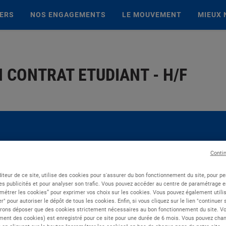
IERS
NOS ENGAGEMENTS
LE MOUVEMENT
MIEUX 
N CONTRAT ETUDIANT - H/F
Conti
iteur de ce site, utilise des cookies pour s'assurer du bon fonctionnement du site, pour p
es publicités et pour analyser son trafic. Vous pouvez accéder au centre de paramétrage en
métrer les cookies” pour exprimer vos choix sur les cookies. Vous pouvez également utilis
r" pour autoriser le dépôt de tous les cookies. Enfin, si vous cliquez sur le lien "continuer
rons déposer que des cookies strictement nécessaires au bon fonctionnement du site. Vot
ent des cookies) est enregistré pour ce site pour une durée de 6 mois. Vous pouvez chan