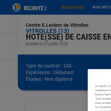
NOS OFFRES
NOS MÉT
Centre E.Leclerc de Vitrolles
VITROLLES (13)
HOTE(SSE) DE CAISSE E
publiée le 07 juillet 2026
Type de contrat :
CDI
Expérience :
Débutant
Études :
Non diplômé
Le GALEC, éd
contenu et s
bouton “para
"tout accepte
nous ne pour
ou consentem