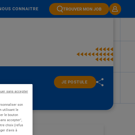
NOUS CONNAITRE
TROUVER MON JOB
JE POSTULE
nuer sans accepter
ersonnaliser son
 utilisant le
er le bouton
 sans accepter",
re choix (refus
ger d'avis à