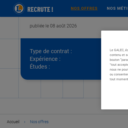
NOS OFFRES
NOS MÉT
publiée le 08 août 2026
Type de contrat :
Le GALEC, éd
contenu et s
Expérience :
bouton “para
"tout accepte
Études :
nous ne pour
ou consentem
tout moment 
›
Accueil
Nos offres