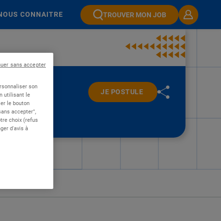
NOUS CONNAITRE
TROUVER MON JOB
nuer sans accepter
ersonnaliser son
JE POSTULE
 utilisant le
er le bouton
 sans accepter",
re choix (refus
ger d'avis à