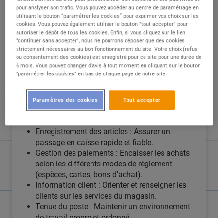
pour analyser son trafic. Vous pouvez accéder au centre de paramétrage en
utilisant le bouton “paramétrer les cookies” pour exprimer vos choix sur les
DESCRIPTION
cookies. Vous pouvez également utiliser le bouton "tout accepter" pour
autoriser le dépôt de tous les cookies. Enfin, si vous cliquez sur le lien
Vos missions au quotidien
"continuer sans accepter", nous ne pourrons déposer que des cookies
strictement nécessaires au bon fonctionnement du site. Votre choix (refus
Sous la responsabilité du manager de ligne de
ou consentement des cookies) est enregistré pour ce site pour une durée de
caisse, vous êtes le dernier contact du client
6 mois. Vous pouvez changer d'avis à tout moment en cliquant sur le bouton
"paramétrer les cookies" en bas de chaque page de notre site.
avec le magasin. Votre rôle est clé :
Accueil & Fidélisation : Accueillir les clients
Paramètres des cookies
Tout accepter
avec courtoisie et promouvoir les
programmes de fidélité.
Enregistrement des articles : Assurer un
passage en caisse rapide et fiable.
Gestion des paiements : Encaisser les achats
selon les différents modes de règlement
(espèces, cartes, bons d'achat).
Information client : Orienter et renseigner les
clients sur les services du magasin.
Tenue du poste : Maintenir un environnement
de travail propre et ordonné.