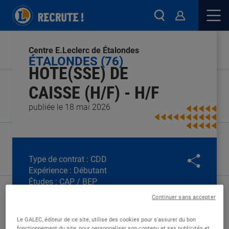
Centre E.Leclerc de Étalondes
ÉTALONDES (76)
HOTE(SSE) DE
CAISSE (H/F) - H/F
publiée le 18 mai 2026
Type de contrat :
CDD
Expérience :
Débutant
Études :
CAP / BEP
Continuer sans accepter
Le GALEC, éditeur de ce site, utilise des cookies pour s'assurer du bon
fonctionnement du site, pour personnaliser son contenu et ses publicités et