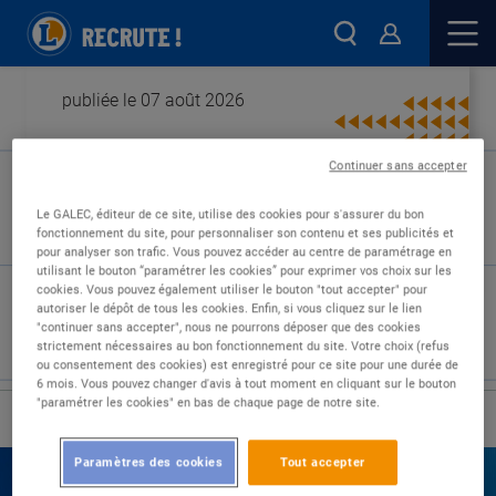
publiée le 07 août 2026
Continuer sans accepter
Type de contrat :
Le GALEC, éditeur de ce site, utilise des cookies pour s'assurer du bon
fonctionnement du site, pour personnaliser son contenu et ses publicités et
Expérience :
pour analyser son trafic. Vous pouvez accéder au centre de paramétrage en
Études :
utilisant le bouton “paramétrer les cookies” pour exprimer vos choix sur les
cookies. Vous pouvez également utiliser le bouton "tout accepter" pour
autoriser le dépôt de tous les cookies. Enfin, si vous cliquez sur le lien
"continuer sans accepter", nous ne pourrons déposer que des cookies
strictement nécessaires au bon fonctionnement du site. Votre choix (refus
ou consentement des cookies) est enregistré pour ce site pour une durée de
6 mois. Vous pouvez changer d'avis à tout moment en cliquant sur le bouton
"paramétrer les cookies" en bas de chaque page de notre site.
›
Accueil
Nos offres
Paramètres des cookies
Tout accepter