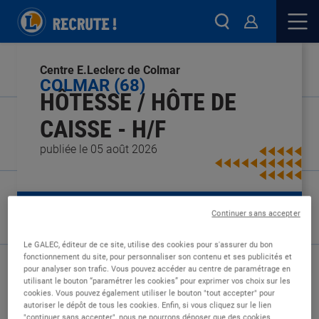
Centre E.Leclerc de Colmar
COLMAR (68)
HÔTESSE / HÔTE DE
CAISSE - H/F
publiée le 05 août 2026
Continuer sans accepter
Type de contrat :
CDD
Expérience :
Débutant
Le GALEC, éditeur de ce site, utilise des cookies pour s'assurer du bon
Études :
Non diplômé
fonctionnement du site, pour personnaliser son contenu et ses publicités et
pour analyser son trafic. Vous pouvez accéder au centre de paramétrage en
utilisant le bouton “paramétrer les cookies” pour exprimer vos choix sur les
cookies. Vous pouvez également utiliser le bouton "tout accepter" pour
autoriser le dépôt de tous les cookies. Enfin, si vous cliquez sur le lien
"continuer sans accepter", nous ne pourrons déposer que des cookies