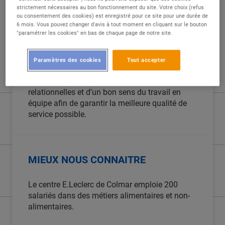
strictement nécessaires au bon fonctionnement du site. Votre choix (refus
ou consentement des cookies) est enregistré pour ce site pour une durée de
DESCRIPTION
6 mois. Vous pouvez changer d'avis à tout moment en cliquant sur le bouton
"paramétrer les cookies" en bas de chaque page de notre site.
Sous la responsabilité de votre manager, vous
assurez la facturation, le contrôle et
Paramètres des cookies
Tout accepter
l'encaissement des articles. Vous êtes
rigoureux(se), disposez de bonnes qualités
relationnelles et d'un bon sens du travail en
équipe afin de garantir la meilleure qualité de
service possible.
MIEUX NOUS CONNAITRE
Le centre E.Leclerc de Colmar emploie 200
salariés dans des métiers alimentaires et non-
alimentaires.