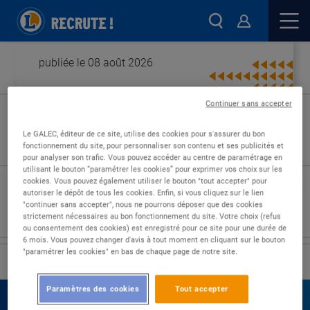
publiée le 08 août 2026
Continuer sans accepter
Type de contrat :
Le GALEC, éditeur de ce site, utilise des cookies pour s'assurer du bon
fonctionnement du site, pour personnaliser son contenu et ses publicités et
Expérience :
pour analyser son trafic. Vous pouvez accéder au centre de paramétrage en
Études :
utilisant le bouton “paramétrer les cookies” pour exprimer vos choix sur les
cookies. Vous pouvez également utiliser le bouton "tout accepter" pour
autoriser le dépôt de tous les cookies. Enfin, si vous cliquez sur le lien
"continuer sans accepter", nous ne pourrons déposer que des cookies
strictement nécessaires au bon fonctionnement du site. Votre choix (refus
ou consentement des cookies) est enregistré pour ce site pour une durée de
6 mois. Vous pouvez changer d'avis à tout moment en cliquant sur le bouton
"paramétrer les cookies" en bas de chaque page de notre site.
›
Accueil
Nos offres
Paramètres des cookies
Tout accepter