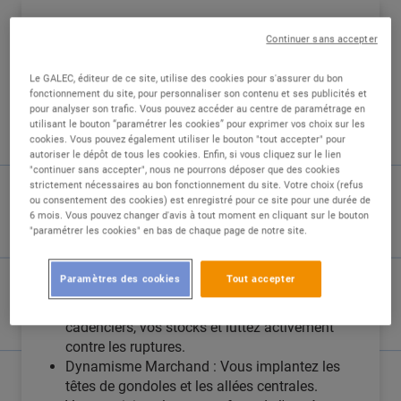
DESCRIPTION
Continuer sans accepter
Le GALEC, éditeur de ce site, utilise des cookies pour s'assurer du bon
Nous recherchons un(e) Responsable de Rayon
fonctionnement du site, pour personnaliser son contenu et ses publicités et
Epicerie et Frais Libre Service en CDI pour
pour analyser son trafic. Vous pouvez accéder au centre de paramétrage en
rejoindre notre équipe.
utilisant le bouton “paramétrer les cookies” pour exprimer vos choix sur les
cookies. Vous pouvez également utiliser le bouton "tout accepter" pour
autoriser le dépôt de tous les cookies. Enfin, si vous cliquez sur le lien
Vous êtes le garant de la disponibilité des
"continuer sans accepter", nous ne pourrons déposer que des cookies
produits et de la fluidité du parcours client.
strictement nécessaires au bon fonctionnement du site. Votre choix (refus
ou consentement des cookies) est enregistré pour ce site pour une durée de
6 mois. Vous pouvez changer d'avis à tout moment en cliquant sur le bouton
Vos missions prioritaires :
"paramétrer les cookies" en bas de chaque page de notre site.
Gestion Commerciale : Assurer la tenue
Paramètres des cookies
Tout accepter
irréprochable du rayon (remplissage,
balisage, propreté). Vous gérez vos
cadenciers, vos stocks et luttez activement
contre les ruptures.
Dynamisme Marchand : Vous implantez les
têtes de gondoles et les allées centrales.