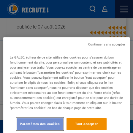
publiée le 07 août 2026
Continuer sans accepter
Type de contrat :
Le GALEC, éditeur de ce site, utilise des cookies pour s'assurer du bon
fonctionnement du site, pour personnaliser son contenu et ses publicités et
Expérience :
pour analyser son trafic. Vous pouvez accéder au centre de paramétrage en
Études :
utilisant le bouton “paramétrer les cookies” pour exprimer vos choix sur les
cookies. Vous pouvez également utiliser le bouton "tout accepter" pour
autoriser le dépôt de tous les cookies. Enfin, si vous cliquez sur le lien
"continuer sans accepter", nous ne pourrons déposer que des cookies
strictement nécessaires au bon fonctionnement du site. Votre choix (refus
ou consentement des cookies) est enregistré pour ce site pour une durée de
6 mois. Vous pouvez changer d'avis à tout moment en cliquant sur le bouton
"paramétrer les cookies" en bas de chaque page de notre site.
›
Accueil
Nos offres
Paramètres des cookies
Tout accepter