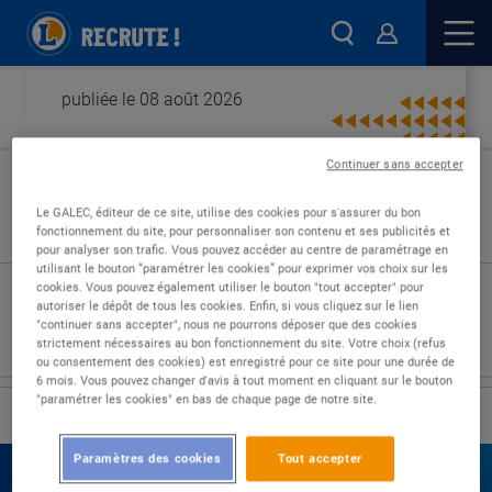
publiée le 08 août 2026
Continuer sans accepter
Type de contrat :
Le GALEC, éditeur de ce site, utilise des cookies pour s'assurer du bon
fonctionnement du site, pour personnaliser son contenu et ses publicités et
Expérience :
pour analyser son trafic. Vous pouvez accéder au centre de paramétrage en
Études :
utilisant le bouton “paramétrer les cookies” pour exprimer vos choix sur les
cookies. Vous pouvez également utiliser le bouton "tout accepter" pour
autoriser le dépôt de tous les cookies. Enfin, si vous cliquez sur le lien
"continuer sans accepter", nous ne pourrons déposer que des cookies
strictement nécessaires au bon fonctionnement du site. Votre choix (refus
ou consentement des cookies) est enregistré pour ce site pour une durée de
6 mois. Vous pouvez changer d'avis à tout moment en cliquant sur le bouton
"paramétrer les cookies" en bas de chaque page de notre site.
›
Accueil
Nos offres
Paramètres des cookies
Tout accepter