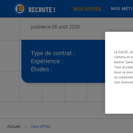
NOS OFFRES
NOS MÉT
publiée le 08 août 2026
Type de contrat :
Le GALEC, éd
contenu et s
Expérience :
bouton “para
"tout accepte
Études :
nous ne pour
ou consentem
tout moment 
›
Accueil
Nos offres