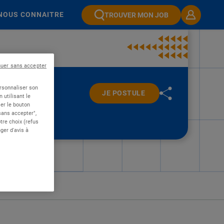
NOUS CONNAITRE
TROUVER MON JOB
nuer sans accepter
ersonnaliser son
JE POSTULE
 utilisant le
er le bouton
 sans accepter",
re choix (refus
ger d'avis à