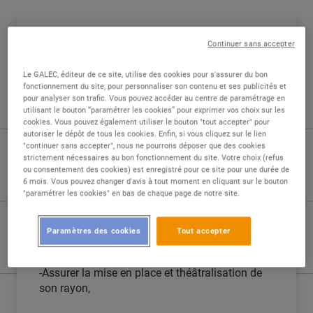
DESCRIPTION
Continuer sans accepter
Le GALEC, éditeur de ce site, utilise des cookies pour s'assurer du bon
Notre magasin de Soultz-Sous-Forêts recherche
fonctionnement du site, pour personnaliser son contenu et ses publicités et
un/une Poissonnier(e), en CDI 35h/semaine.
pour analyser son trafic. Vous pouvez accéder au centre de paramétrage en
utilisant le bouton “paramétrer les cookies” pour exprimer vos choix sur les
cookies. Vous pouvez également utiliser le bouton "tout accepter" pour
Vos missions :
autoriser le dépôt de tous les cookies. Enfin, si vous cliquez sur le lien
"continuer sans accepter", nous ne pourrons déposer que des cookies
strictement nécessaires au bon fonctionnement du site. Votre choix (refus
-Sélectionner les différents poissons et
ou consentement des cookies) est enregistré pour ce site pour une durée de
crustacés,
6 mois. Vous pouvez changer d'avis à tout moment en cliquant sur le bouton
"paramétrer les cookies" en bas de chaque page de notre site.
-Préparer les poissons et recettes,
Paramètres des cookies
Tout accepter
-Accueillir, renseigner et conseiller la clientèle,
-Assurer la mise en place et théâtralisation de
son rayon,