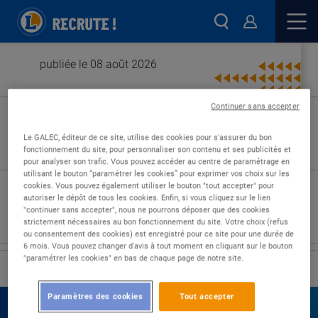
publiée le 08 août 2026
Continuer sans accepter
Type de contrat :
Le GALEC, éditeur de ce site, utilise des cookies pour s'assurer du bon
fonctionnement du site, pour personnaliser son contenu et ses publicités et
Expérience :
pour analyser son trafic. Vous pouvez accéder au centre de paramétrage en
Études :
utilisant le bouton “paramétrer les cookies” pour exprimer vos choix sur les
cookies. Vous pouvez également utiliser le bouton "tout accepter" pour
autoriser le dépôt de tous les cookies. Enfin, si vous cliquez sur le lien
"continuer sans accepter", nous ne pourrons déposer que des cookies
strictement nécessaires au bon fonctionnement du site. Votre choix (refus
ou consentement des cookies) est enregistré pour ce site pour une durée de
6 mois. Vous pouvez changer d'avis à tout moment en cliquant sur le bouton
"paramétrer les cookies" en bas de chaque page de notre site.
›
Accueil
Nos offres
Paramètres des cookies
Tout accepter