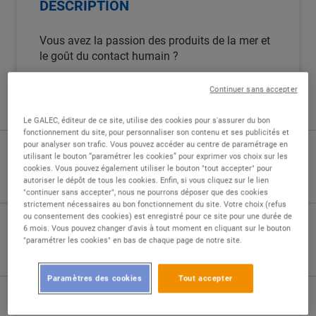
DESCRIPTION
Vous avez la passion des produits de la mer et
le goût du contact humain ?
Le centre E.Leclerc de Mios recherche un(e)
Continuer sans accepter
Poissonnier / Poissonnnière (H/F) pour intégrer
l'équipe de son pôle Marée.
Le GALEC, éditeur de ce site, utilise des cookies pour s'assurer du bon
fonctionnement du site, pour personnaliser son contenu et ses publicités et
pour analyser son trafic. Vous pouvez accéder au centre de paramétrage en
Vos missions au quotidien :Rattaché(e) au
utilisant le bouton “paramétrer les cookies” pour exprimer vos choix sur les
Responsable du rayon Marée, vous incarnez la
cookies. Vous pouvez également utiliser le bouton "tout accepter" pour
autoriser le dépôt de tous les cookies. Enfin, si vous cliquez sur le lien
fraîcheur et le savoir-faire auprès des clients.
"continuer sans accepter", nous ne pourrons déposer que des cookies
Vos activités s'articulent autour de quatre axes
strictement nécessaires au bon fonctionnement du site. Votre choix (refus
principaux :
ou consentement des cookies) est enregistré pour ce site pour une durée de
6 mois. Vous pouvez changer d'avis à tout moment en cliquant sur le bouton
"paramétrer les cookies" en bas de chaque page de notre site.
Théâtraliser et mettre en scène l'étal : Vous
créez chaque matin une présentation
attrayante et valorisante des produits.
Paramètres des cookies
Tout accepter
Préparer et transformer les produits : Vous
réalisez les gestes techniques de la