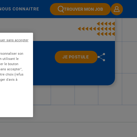
NOUS CONNAITRE
TROUVER MON JOB
nuer sans accepter
ersonnaliser son
JE POSTULE
 utilisant le
er le bouton
 sans accepter",
re choix (refus
ger d'avis à