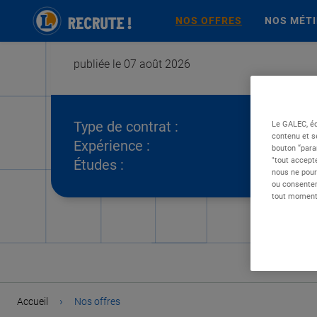
NOS OFFRES
NOS MÉT
publiée le 07 août 2026
Type de contrat :
Le GALEC, éd
contenu et s
Expérience :
bouton “para
"tout accepte
Études :
nous ne pour
ou consentem
tout moment 
›
Accueil
Nos offres