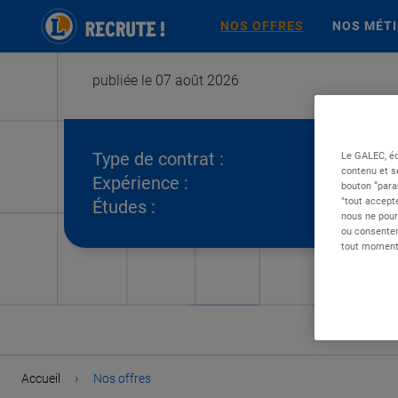
NOS OFFRES
NOS MÉT
publiée le 07 août 2026
Type de contrat :
Le GALEC, éd
contenu et s
Expérience :
bouton “para
"tout accepte
Études :
nous ne pour
ou consentem
tout moment 
›
Accueil
Nos offres