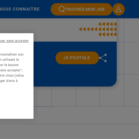
NOUS CONNAITRE
TROUVER MON JOB
nuer sans accepter
ersonnaliser son
JE POSTULE
 utilisant le
er le bouton
 sans accepter",
re choix (refus
ger d'avis à