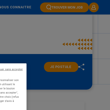
NOUS CONNAITRE
TROUVER MON JOB
JE POSTULE
nuer sans accepter
ersonnaliser son
 utilisant le
er le bouton
 sans accepter",
re choix (refus
ger d'avis à