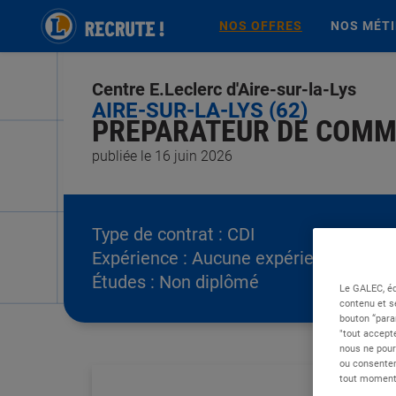
NOS OFFRES
NOS MÉT
Centre E.Leclerc d'Aire-sur-la-Lys
AIRE-SUR-LA-LYS (62)
PREPARATEUR DE COMMA
publiée le 16 juin 2026
Type de contrat :
CDI
Expérience :
Aucune expérience
Études :
Non diplômé
Le GALEC, éd
contenu et s
bouton “para
"tout accepte
nous ne pour
ou consentem
tout moment 