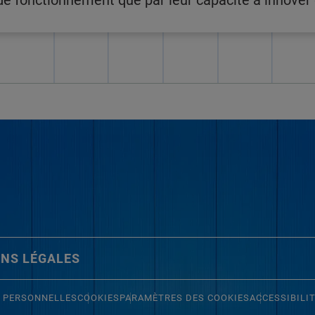
 fonctionnement que par leur capacité à innover e
NS LÉGALES
 PERSONNELLES
COOKIES
PARAMÈTRES DES COOKIES
ACCESSIBILI