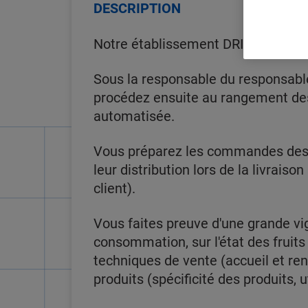
DESCRIPTION
Notre établissement DRIVE DE LILL
Sous la responsable du responsable
procédez ensuite au rangement des 
automatisée.
Vous préparez les commandes des c
leur distribution lors de la livra
client).
Vous faites preuve d'une grande vig
consommation, sur l'état des fruits
techniques de vente (accueil et re
produits (spécificité des produits, ut