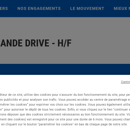
IERS
NOS ENGAGEMENTS
LE MOUVEMENT
MIEUX 
NDE DRIVE - H/F
Conti
iteur de ce site, utilise des cookies pour s'assurer du bon fonctionnement du site, pour p
es publicités et pour analyser son trafic. Vous pouvez accéder au centre de paramétrage en
métrer les cookies” pour exprimer vos choix sur les cookies. Vous pouvez également utilis
r" pour autoriser le dépôt de tous les cookies. Enfin, si vous cliquez sur le lien "continuer
rons déposer que des cookies strictement nécessaires au bon fonctionnement du site. Vot
ent des cookies) est enregistré pour ce site pour une durée de 6 mois. Vous pouvez chan
en cliquant sur le bouton "paramétrer les cookies" en bas de chaque page de notre site.