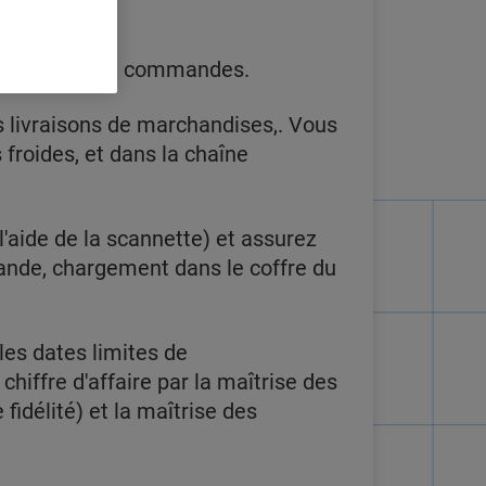
réparateurs de commandes.
s livraisons de marchandises,. Vous
froides, et dans la chaîne
aide de la scannette) et assurez
mande, chargement dans le coffre du
les dates limites de
hiffre d'affaire par la maîtrise des
idélité) et la maîtrise des