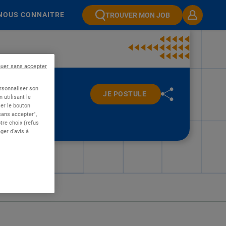
NOUS CONNAITRE
TROUVER MON JOB
nuer sans accepter
ersonnaliser son
JE POSTULE
 utilisant le
er le bouton
 sans accepter",
re choix (refus
ger d'avis à