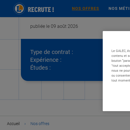
NOS OFFRES
NOS MÉT
publiée le 09 août 2026
Type de contrat :
Le GALEC, éd
contenu et s
Expérience :
bouton “para
"tout accepte
Études :
nous ne pour
ou consentem
tout moment 
›
Accueil
Nos offres