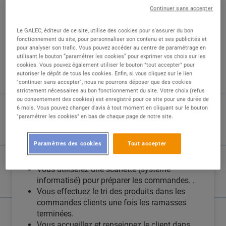
Continuer sans accepter
Le GALEC, éditeur de ce site, utilise des cookies pour s'assurer du bon
fonctionnement du site, pour personnaliser son contenu et ses publicités et
DESCRIPTION
pour analyser son trafic. Vous pouvez accéder au centre de paramétrage en
utilisant le bouton “paramétrer les cookies” pour exprimer vos choix sur les
cookies. Vous pouvez également utiliser le bouton "tout accepter" pour
Nous recherchons un préparateur de
autoriser le dépôt de tous les cookies. Enfin, si vous cliquez sur le lien
commande (H/F) à temps plein pour rejoindre
"continuer sans accepter", nous ne pourrons déposer que des cookies
notre équipe Drive à partir du 17/08/2026
strictement nécessaires au bon fonctionnement du site. Votre choix (refus
ou consentement des cookies) est enregistré pour ce site pour une durée de
6 mois. Vous pouvez changer d'avis à tout moment en cliquant sur le bouton
Vos missions :
"paramétrer les cookies" en bas de chaque page de notre site.
Vous aurez en charge la préparation des
Paramètres des cookies
Tout accepter
commandes clients pour bonne partie en
système automatisé.
Vous utiliserez une scanette (système
informatisé) pour préparer les commandes. .
Vous effectuez le tri des produits dans les
commandes clients une fois les ramasses
terminées.
Vous accueillez et renseignez le client dans