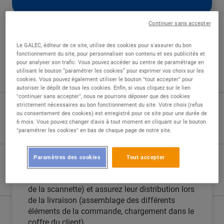
Continuer sans accepter
Le GALEC, éditeur de ce site, utilise des cookies pour s'assurer du bon
fonctionnement du site, pour personnaliser son contenu et ses publicités et
DESCRIPTION
pour analyser son trafic. Vous pouvez accéder au centre de paramétrage en
utilisant le bouton “paramétrer les cookies” pour exprimer vos choix sur les
cookies. Vous pouvez également utiliser le bouton "tout accepter" pour
Prêt à rejoindre une équipe dynamique et
autoriser le dépôt de tous les cookies. Enfin, si vous cliquez sur le lien
"continuer sans accepter", nous ne pourrons déposer que des cookies
passionnée ? Nous sommes à la recherche
strictement nécessaires au bon fonctionnement du site. Votre choix (refus
d'un(e) préparateur/trice de commande pour le
ou consentement des cookies) est enregistré pour ce site pour une durée de
drive de Fretin en CDI !
6 mois. Vous pouvez changer d'avis à tout moment en cliquant sur le bouton
"paramétrer les cookies" en bas de chaque page de notre site.
Voici vos missions :
Paramètres des cookies
Tout accepter
Vous préparez les commandes des clients
(mise en bacs des produits commandés à l'aide
de la scannette) et assurez leur distribution lors
de la livraison (assemblage des différents
éléments de la commande, chargement dans le
coffre du client).