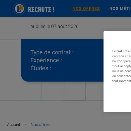
NOS OFFRES
NOS MÉT
publiée le 07 août 2026
Type de contrat :
Le GALEC, éd
contenu et s
Expérience :
bouton “para
"tout accepte
Études :
nous ne pour
ou consentem
tout moment 
›
Accueil
Nos offres