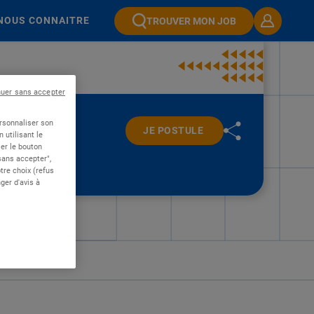
NOUS CONNAITRE
TROUVER MON JOB
nuer sans accepter
ersonnaliser son
JE POSTULE
 utilisant le
er le bouton
 sans accepter",
re choix (refus
ger d'avis à