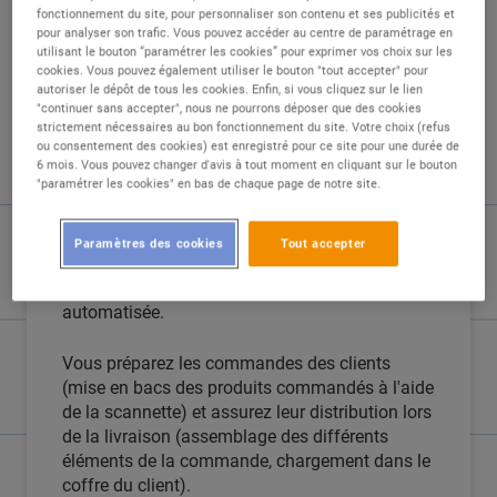
fonctionnement du site, pour personnaliser son contenu et ses publicités et
pour analyser son trafic. Vous pouvez accéder au centre de paramétrage en
utilisant le bouton “paramétrer les cookies” pour exprimer vos choix sur les
cookies. Vous pouvez également utiliser le bouton "tout accepter" pour
autoriser le dépôt de tous les cookies. Enfin, si vous cliquez sur le lien
"continuer sans accepter", nous ne pourrons déposer que des cookies
strictement nécessaires au bon fonctionnement du site. Votre choix (refus
DESCRIPTION
ou consentement des cookies) est enregistré pour ce site pour une durée de
6 mois. Vous pouvez changer d'avis à tout moment en cliquant sur le bouton
"paramétrer les cookies" en bas de chaque page de notre site.
En tant que préparateur de commandes, vous
assurez la réception et le contrôle des livraisons
de marchandises. Vous procédez ensuite au
Paramètres des cookies
Tout accepter
rangement des produits dans les rayonnages,
dans les chambres froides, et dans la chaîne
automatisée.
Vous préparez les commandes des clients
(mise en bacs des produits commandés à l'aide
de la scannette) et assurez leur distribution lors
de la livraison (assemblage des différents
éléments de la commande, chargement dans le
coffre du client).