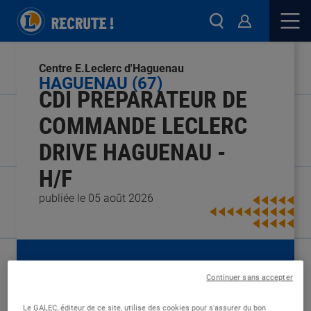
Centre E.Leclerc d'Haguenau
HAGUENAU (67)
CDI PREPARATEUR DE
COMMANDE LECLERC
DRIVE HAGUENAU -
H/F
publiée le 05 août 2026
Type de contrat :
CDI
Continuer sans accepter
Expérience :
Aucune expérience
Études :
Non diplômé
Le GALEC, éditeur de ce site, utilise des cookies pour s'assurer du bon