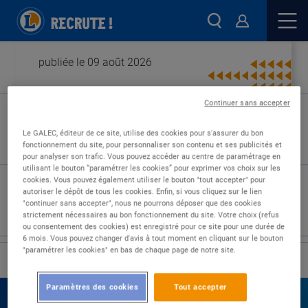
publiée le 09 août 2026
Continuer sans accepter
Type de contrat :
Le GALEC, éditeur de ce site, utilise des cookies pour s'assurer du bon
fonctionnement du site, pour personnaliser son contenu et ses publicités et
Expérience :
pour analyser son trafic. Vous pouvez accéder au centre de paramétrage en
Études :
utilisant le bouton “paramétrer les cookies” pour exprimer vos choix sur les
cookies. Vous pouvez également utiliser le bouton "tout accepter" pour
autoriser le dépôt de tous les cookies. Enfin, si vous cliquez sur le lien
"continuer sans accepter", nous ne pourrons déposer que des cookies
strictement nécessaires au bon fonctionnement du site. Votre choix (refus
ou consentement des cookies) est enregistré pour ce site pour une durée de
6 mois. Vous pouvez changer d'avis à tout moment en cliquant sur le bouton
"paramétrer les cookies" en bas de chaque page de notre site.
›
Accueil
Nos offres
Paramètres des cookies
Tout accepter