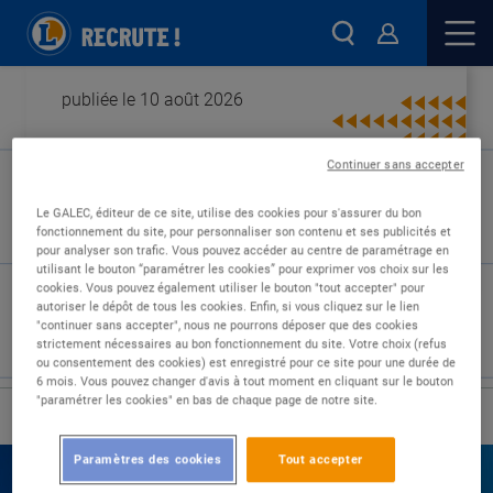
publiée le 10 août 2026
Continuer sans accepter
Type de contrat :
Le GALEC, éditeur de ce site, utilise des cookies pour s'assurer du bon
fonctionnement du site, pour personnaliser son contenu et ses publicités et
Expérience :
pour analyser son trafic. Vous pouvez accéder au centre de paramétrage en
Études :
utilisant le bouton “paramétrer les cookies” pour exprimer vos choix sur les
cookies. Vous pouvez également utiliser le bouton "tout accepter" pour
autoriser le dépôt de tous les cookies. Enfin, si vous cliquez sur le lien
"continuer sans accepter", nous ne pourrons déposer que des cookies
strictement nécessaires au bon fonctionnement du site. Votre choix (refus
ou consentement des cookies) est enregistré pour ce site pour une durée de
6 mois. Vous pouvez changer d'avis à tout moment en cliquant sur le bouton
"paramétrer les cookies" en bas de chaque page de notre site.
›
Accueil
Nos offres
Paramètres des cookies
Tout accepter