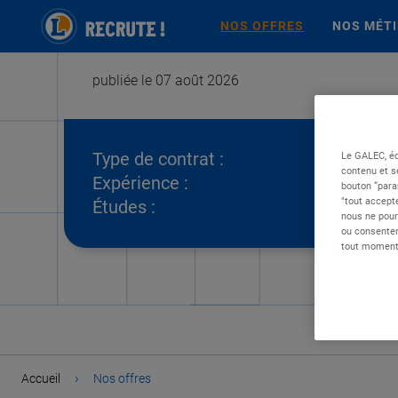
NOS OFFRES
NOS MÉT
publiée le 07 août 2026
Type de contrat :
Le GALEC, éd
contenu et s
Expérience :
bouton “para
"tout accepte
Études :
nous ne pour
ou consentem
tout moment 
›
Accueil
Nos offres