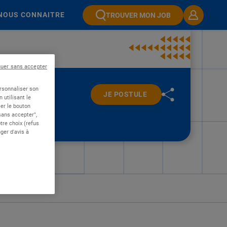
NOUS CONNAITRE
TROUVER MON JOB
nuer sans accepter
ersonnaliser son
JE POSTULE
 utilisant le
er le bouton
 sans accepter",
re choix (refus
ger d'avis à