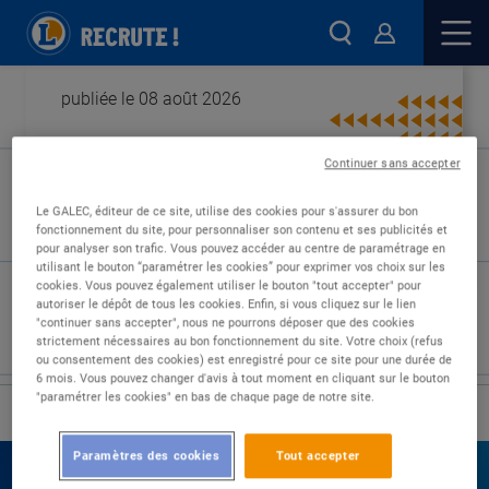
publiée le 08 août 2026
Continuer sans accepter
Type de contrat :
Le GALEC, éditeur de ce site, utilise des cookies pour s'assurer du bon
fonctionnement du site, pour personnaliser son contenu et ses publicités et
Expérience :
pour analyser son trafic. Vous pouvez accéder au centre de paramétrage en
Études :
utilisant le bouton “paramétrer les cookies” pour exprimer vos choix sur les
cookies. Vous pouvez également utiliser le bouton "tout accepter" pour
autoriser le dépôt de tous les cookies. Enfin, si vous cliquez sur le lien
"continuer sans accepter", nous ne pourrons déposer que des cookies
strictement nécessaires au bon fonctionnement du site. Votre choix (refus
ou consentement des cookies) est enregistré pour ce site pour une durée de
6 mois. Vous pouvez changer d'avis à tout moment en cliquant sur le bouton
"paramétrer les cookies" en bas de chaque page de notre site.
›
Accueil
Nos offres
Paramètres des cookies
Tout accepter