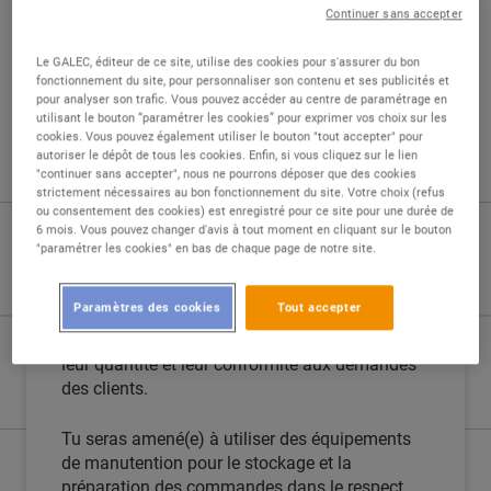
Continuer sans accepter
Le GALEC, éditeur de ce site, utilise des cookies pour s'assurer du bon
fonctionnement du site, pour personnaliser son contenu et ses publicités et
pour analyser son trafic. Vous pouvez accéder au centre de paramétrage en
DESCRIPTION
utilisant le bouton “paramétrer les cookies” pour exprimer vos choix sur les
cookies. Vous pouvez également utiliser le bouton "tout accepter" pour
autoriser le dépôt de tous les cookies. Enfin, si vous cliquez sur le lien
En tant que préparateur/trice de commandes
"continuer sans accepter", nous ne pourrons déposer que des cookies
au sein de notre drive de Wissembourg chez
strictement nécessaires au bon fonctionnement du site. Votre choix (refus
ou consentement des cookies) est enregistré pour ce site pour une durée de
E.Leclerc, tu auras un rôle clé dans
6 mois. Vous pouvez changer d'avis à tout moment en cliquant sur le bouton
l'organisation et la préparation des commandes
"paramétrer les cookies" en bas de chaque page de notre site.
clients.
Paramètres des cookies
Tout accepter
Tes principales missions consisteront à
préparer les produits en veillant à leur qualité,
leur quantité et leur conformité aux demandes
des clients.
Tu seras amené(e) à utiliser des équipements
de manutention pour le stockage et la
préparation des commandes dans le respect