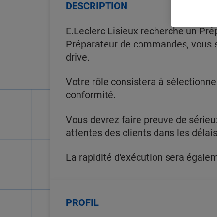
DESCRIPTION
E.Leclerc Lisieux recherche un Pr
Préparateur de commandes, vous se
drive.
Votre rôle consistera à sélectionner
conformité.
Vous devrez faire preuve de sérieux
attentes des clients dans les délais
La rapidité d'exécution sera égalem
PROFIL