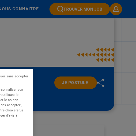
NOUS CONNAITRE
TROUVER MON JOB
nuer sans accepter
JE POSTULE
ersonnaliser son
 utilisant le
er le bouton
 sans accepter",
re choix (refus
ger d'avis à