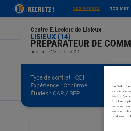
NOS OFFRES
NOS MÉT
Centre E.Leclerc de Lisieux
LISIEUX (14)
PRÉPARATEUR DE COMMA
publiée le 22 juillet 2026
Type de contrat :
CDI
Expérience :
Confirmé
Le GALEC, éd
contenu et s
Études :
CAP / BEP
bouton “para
"tout accepte
nous ne pour
ou consentem
tout moment 