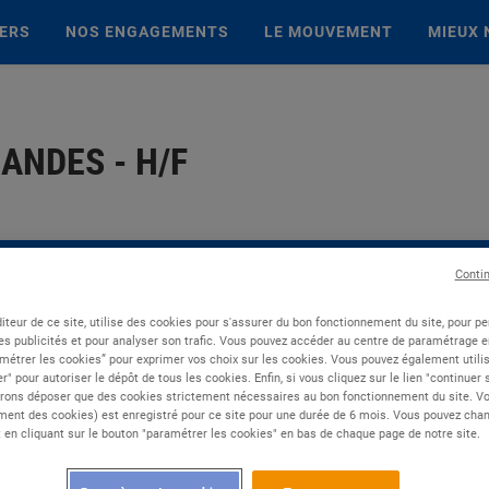
IERS
NOS ENGAGEMENTS
LE MOUVEMENT
MIEUX 
NDES - H/F
Conti
iteur de ce site, utilise des cookies pour s'assurer du bon fonctionnement du site, pour p
es publicités et pour analyser son trafic. Vous pouvez accéder au centre de paramétrage en
métrer les cookies” pour exprimer vos choix sur les cookies. Vous pouvez également utilis
r" pour autoriser le dépôt de tous les cookies. Enfin, si vous cliquez sur le lien "continuer
rons déposer que des cookies strictement nécessaires au bon fonctionnement du site. Vot
ent des cookies) est enregistré pour ce site pour une durée de 6 mois. Vous pouvez chan
en cliquant sur le bouton "paramétrer les cookies" en bas de chaque page de notre site.