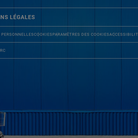
NS LÉGALES
 PERSONNELLES
COOKIES
PARAMÈTRES DES COOKIES
ACCESSIBILI
ERC