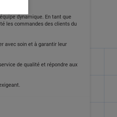
 équipe dynamique. En tant que
ité les commandes des clients du
er avec soin et à garantir leur
service de qualité et répondre aux
exigeant.