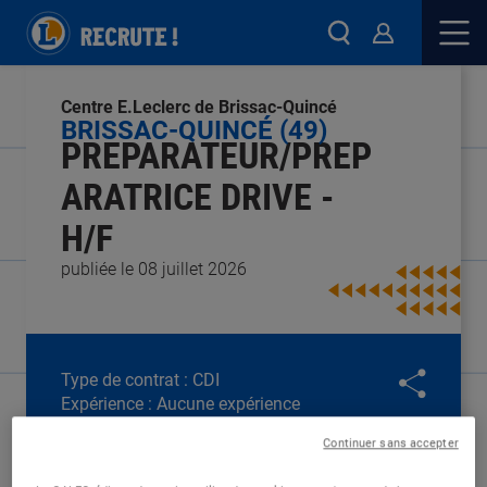
Centre E.Leclerc de Brissac-Quincé
BRISSAC-QUINCÉ (49)
PREPARATEUR/PREP
ARATRICE DRIVE -
H/F
publiée le 08 juillet 2026
Type de contrat :
CDI
Expérience :
Aucune expérience
Études :
Non diplômé
Continuer sans accepter