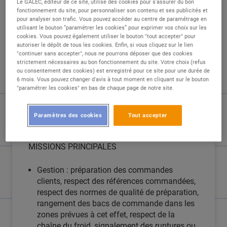
Le GALEC, éditeur de ce site, utilise des cookies pour s'assurer du bon
fonctionnement du site, pour personnaliser son contenu et ses publicités et
pour analyser son trafic. Vous pouvez accéder au centre de paramétrage en
utilisant le bouton “paramétrer les cookies” pour exprimer vos choix sur les
cookies. Vous pouvez également utiliser le bouton "tout accepter" pour
DESCRIPTION
autoriser le dépôt de tous les cookies. Enfin, si vous cliquez sur le lien
"continuer sans accepter", nous ne pourrons déposer que des cookies
strictement nécessaires au bon fonctionnement du site. Votre choix (refus
Sous la responsabilité du Responsable ou de
ou consentement des cookies) est enregistré pour ce site pour une durée de
l'adjoint, il prépare les commandes à livrer sur
6 mois. Vous pouvez changer d'avis à tout moment en cliquant sur le bouton
"paramétrer les cookies" en bas de chaque page de notre site.
le site de BRISSAC QUINCE. Selon son profil et
la politique du magasin, il peut être amené à
participer au réapprovisionnement des rayons
Paramètres des cookies
Tout accepter
ou à la livraison des commandes.
MISSIONS PRINCIPALES
Gestion : préparation des commandes
clients, respect des références commandées,
respect des normes de qualité de préparation,
rangement des bacs de commande dans les
zones prévues à cet effet, respect de la
chaîne du froid, signalement des ruptures ou