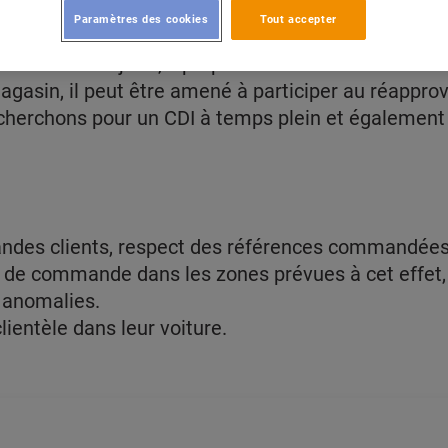
Paramètres des cookies
Tout accepter
le ou de l'adjoint, il prépare les commandes à livr
 magasin, il peut être amené à participer au réappr
herchons pour un CDI à temps plein et également p
ndes clients, respect des références commandées,
de commande dans les zones prévues à cet effet, r
 anomalies.
ientèle dans leur voiture.