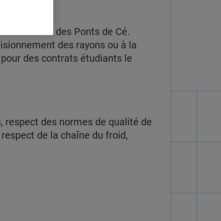
er sur le site des Ponts de Cé.
ovisionnement des rayons ou à la
our des contrats étudiants le
 respect des normes de qualité de
espect de la chaîne du froid,