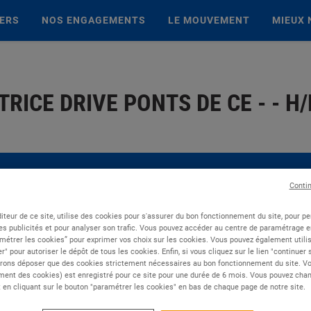
IERS
NOS ENGAGEMENTS
LE MOUVEMENT
MIEUX 
ICE DRIVE PONTS DE CE - - H/
Conti
iteur de ce site, utilise des cookies pour s'assurer du bon fonctionnement du site, pour p
es publicités et pour analyser son trafic. Vous pouvez accéder au centre de paramétrage en
métrer les cookies” pour exprimer vos choix sur les cookies. Vous pouvez également utilis
r" pour autoriser le dépôt de tous les cookies. Enfin, si vous cliquez sur le lien "continuer
rons déposer que des cookies strictement nécessaires au bon fonctionnement du site. Vot
ent des cookies) est enregistré pour ce site pour une durée de 6 mois. Vous pouvez chan
en cliquant sur le bouton "paramétrer les cookies" en bas de chaque page de notre site.