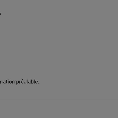
s
mation préalable.