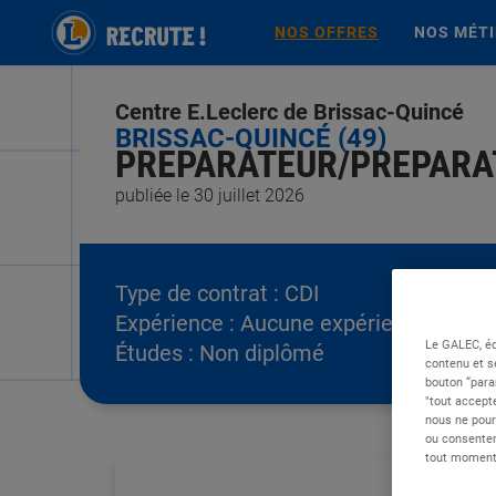
NOS OFFRES
NOS MÉT
Centre E.Leclerc de Brissac-Quincé
BRISSAC-QUINCÉ (49)
PREPARATEUR/PREPARATR
publiée le 30 juillet 2026
Type de contrat :
CDI
Expérience :
Aucune expérience
Le GALEC, éd
Études :
Non diplômé
contenu et s
bouton “para
"tout accepte
nous ne pour
ou consentem
tout moment 