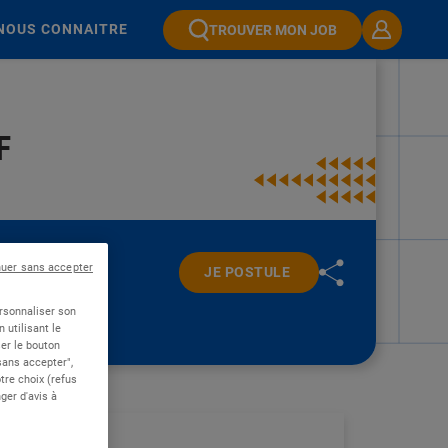
NOUS CONNAITRE
TROUVER MON JOB
F
nuer sans accepter
JE POSTULE
ersonnaliser son
 utilisant le
er le bouton
 sans accepter",
re choix (refus
ger d'avis à