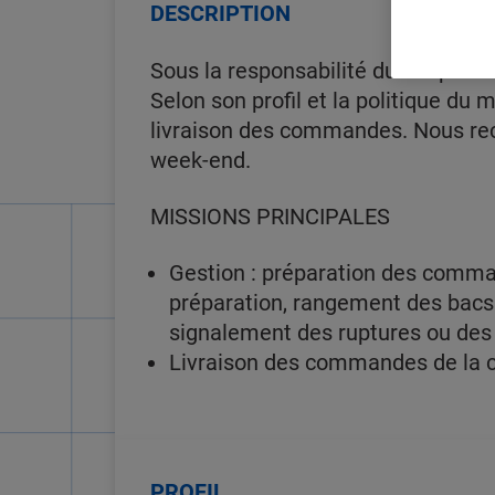
DESCRIPTION
Sous la responsabilité du Responsab
Selon son profil et la politique du
livraison des commandes. Nous rec
week-end.
MISSIONS PRINCIPALES
Gestion : préparation des comma
préparation, rangement des bacs 
signalement des ruptures ou des
Livraison des commandes de la cl
PROFIL