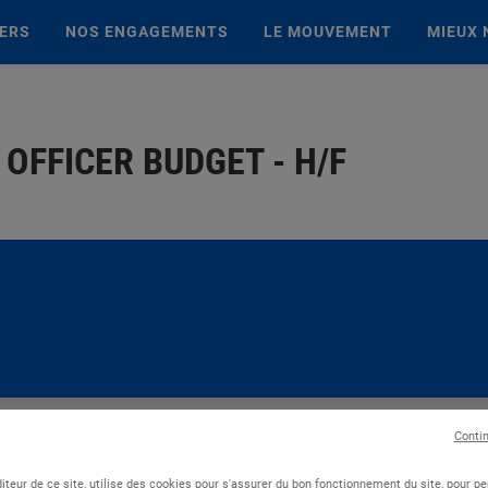
IERS
NOS ENGAGEMENTS
LE MOUVEMENT
MIEUX 
FFICER BUDGET - H/F
Conti
iteur de ce site, utilise des cookies pour s'assurer du bon fonctionnement du site, pour p