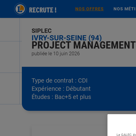
NOS OFFRES
NOS MÉT
SIPLEC
IVRY-SUR-SEINE (94)
PROJECT MANAGEMENT O
publiée le 10 juin 2026
Type de contrat :
CDI
Expérience :
Débutant
Études :
Bac+5 et plus
Le GALEC, éd