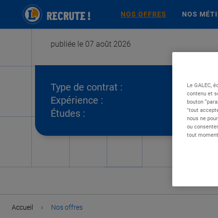
NOS OFFRES
NOS MÉT
publiée le 07 août 2026
Type de contrat :
Le GALEC, éd
contenu et s
Expérience :
bouton “para
"tout accepte
Études :
nous ne pour
ou consentem
tout moment 
›
Accueil
Nos offres