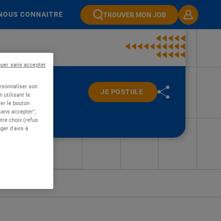
NOUS CONNAITRE
TROUVER MON JOB
nuer sans accepter
ersonnaliser son
JE POSTULE
 utilisant le
er le bouton
 sans accepter",
re choix (refus
ger d'avis à