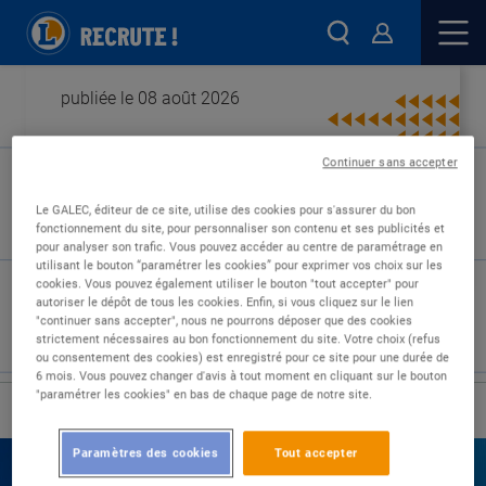
publiée le 08 août 2026
Continuer sans accepter
Type de contrat :
Le GALEC, éditeur de ce site, utilise des cookies pour s'assurer du bon
fonctionnement du site, pour personnaliser son contenu et ses publicités et
Expérience :
pour analyser son trafic. Vous pouvez accéder au centre de paramétrage en
Études :
utilisant le bouton “paramétrer les cookies” pour exprimer vos choix sur les
cookies. Vous pouvez également utiliser le bouton "tout accepter" pour
autoriser le dépôt de tous les cookies. Enfin, si vous cliquez sur le lien
"continuer sans accepter", nous ne pourrons déposer que des cookies
strictement nécessaires au bon fonctionnement du site. Votre choix (refus
ou consentement des cookies) est enregistré pour ce site pour une durée de
6 mois. Vous pouvez changer d'avis à tout moment en cliquant sur le bouton
"paramétrer les cookies" en bas de chaque page de notre site.
›
Accueil
Nos offres
Paramètres des cookies
Tout accepter