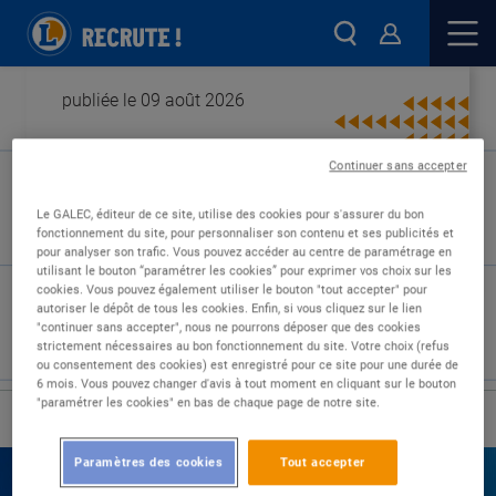
publiée le 09 août 2026
Continuer sans accepter
Type de contrat :
Le GALEC, éditeur de ce site, utilise des cookies pour s'assurer du bon
fonctionnement du site, pour personnaliser son contenu et ses publicités et
Expérience :
pour analyser son trafic. Vous pouvez accéder au centre de paramétrage en
Études :
utilisant le bouton “paramétrer les cookies” pour exprimer vos choix sur les
cookies. Vous pouvez également utiliser le bouton "tout accepter" pour
autoriser le dépôt de tous les cookies. Enfin, si vous cliquez sur le lien
"continuer sans accepter", nous ne pourrons déposer que des cookies
strictement nécessaires au bon fonctionnement du site. Votre choix (refus
ou consentement des cookies) est enregistré pour ce site pour une durée de
6 mois. Vous pouvez changer d'avis à tout moment en cliquant sur le bouton
"paramétrer les cookies" en bas de chaque page de notre site.
›
Accueil
Nos offres
Paramètres des cookies
Tout accepter