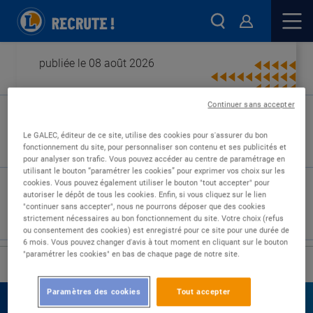
publiée le 08 août 2026
Continuer sans accepter
Type de contrat :
Le GALEC, éditeur de ce site, utilise des cookies pour s'assurer du bon
fonctionnement du site, pour personnaliser son contenu et ses publicités et
Expérience :
pour analyser son trafic. Vous pouvez accéder au centre de paramétrage en
Études :
utilisant le bouton “paramétrer les cookies” pour exprimer vos choix sur les
cookies. Vous pouvez également utiliser le bouton "tout accepter" pour
autoriser le dépôt de tous les cookies. Enfin, si vous cliquez sur le lien
"continuer sans accepter", nous ne pourrons déposer que des cookies
strictement nécessaires au bon fonctionnement du site. Votre choix (refus
ou consentement des cookies) est enregistré pour ce site pour une durée de
6 mois. Vous pouvez changer d'avis à tout moment en cliquant sur le bouton
"paramétrer les cookies" en bas de chaque page de notre site.
›
Accueil
Nos offres
Paramètres des cookies
Tout accepter